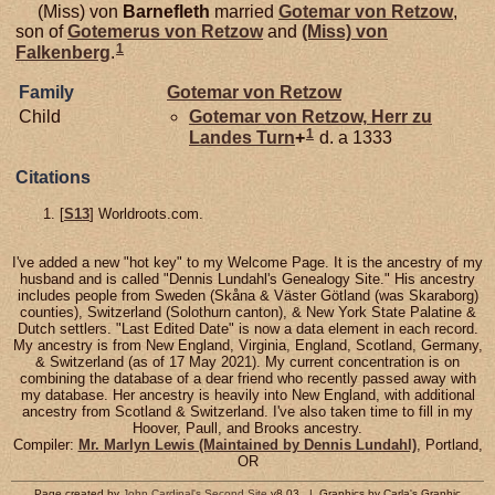
(Miss) von
Barnefleth
married
Gotemar von
Retzow
,
son of
Gotemerus von
Retzow
and
(Miss) von
1
Falkenberg
.
Family
Gotemar von
Retzow
Child
Gotemar von
Retzow,
Herr zu
1
Landes Turn
+
d. a 1333
Citations
[
S13
] Worldroots.com.
I've added a new "hot key" to my Welcome Page. It is the ancestry of my
husband and is called "Dennis Lundahl's Genealogy Site." His ancestry
includes people from Sweden (Skåna & Väster Götland (was Skaraborg)
counties), Switzerland (Solothurn canton), & New York State Palatine &
Dutch settlers. "Last Edited Date" is now a data element in each record.
My ancestry is from New England, Virginia, England, Scotland, Germany,
& Switzerland (as of 17 May 2021). My current concentration is on
combining the database of a dear friend who recently passed away with
my database. Her ancestry is heavily into New England, with additional
ancestry from Scotland & Switzerland. I've also taken time to fill in my
Hoover, Paull, and Brooks ancestry.
Compiler:
Mr. Marlyn Lewis (Maintained by Dennis Lundahl)
, Portland,
OR
Page created by
John Cardinal's
Second Site
v8.03. | Graphics by Carla's Graphic