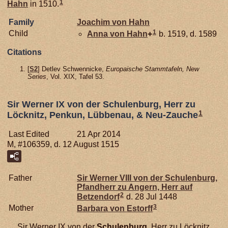
1
Hahn
in 1510.
Family
Joachim von
Hahn
1
Child
Anna von
Hahn
+
b. 1519, d. 1589
Citations
[
S2
] Detlev Schwennicke,
Europaische Stammtafeln, New
Series
, Vol. XIX, Tafel 53.
Sir Werner IX von der Schulenburg, Herr zu
1
Löcknitz, Penkun, Lübbenau, & Neu-Zauche
Last Edited
21 Apr 2014
M, #106359, d. 12 August 1515
Father
Sir Werner VIII von der
Schulenburg,
Pfandherr zu Angern, Herr auf
2
Betzendorf
d. 28 Jul 1448
3
Mother
Barbara von
Estorff
Sir Werner IX von der
Schulenburg,
Herr zu Löcknitz,