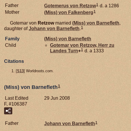
1
Father
Gotemerus von
Retzow
d. a 1286
1
Mother
(Miss) von
Falkenberg
Gotemar von
Retzow
married
(Miss) von
Barnefleth
,
1
daughter of
Johann von
Barnefleth
.
Family
(Miss) von
Barnefleth
Child
Gotemar von
Retzow,
Herr zu
1
Landes Turn
+
d. a 1333
Citations
[
S13
] Worldroots.com.
1
(Miss) von Barnefleth
Last Edited
29 Jun 2008
F, #106387
1
Father
Johann von
Barnefleth