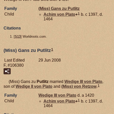
Family
(Miss) Gans zu
Putlitz
1
Child
Achim von
Plato
+
b. c 1397, d.
1464
Citations
[
S13
] Worldroots.com.
1
(Miss) Gans zu Putlitz
Last Edited
29 Jun 2008
F, #106380
(Miss) Gans zu
Putlitz
married
Wedige III von
Plato
,
1
son of
Wedige II von
Plato
and
(Miss) von
Retzow
.
Family
Wedige III von
Plato
d. a 1420
1
Child
Achim von
Plato
+
b. c 1397, d.
1464