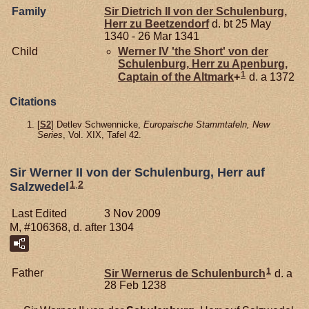
Family
Sir Dietrich II von der
Schulenburg,
Herr zu Beetzendorf
d. bt 25 May
1340 - 26 Mar 1341
Child
Werner IV 'the Short' von der
Schulenburg,
Herr zu Apenburg,
1
Captain of the Altmark
+
d. a 1372
Citations
[
S2
] Detlev Schwennicke,
Europaische Stammtafeln, New
Series
, Vol. XIX, Tafel 42.
Sir Werner II von der Schulenburg, Herr auf
1
,
2
Salzwedel
Last Edited
3 Nov 2009
M, #106368, d. after 1304
1
Father
Sir Wernerus de
Schulenburch
d. a
28 Feb 1238