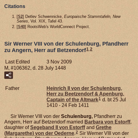
Citations
[
S2
] Detlev Schwennicke,
Europaische Stammtafeln, New
Series
, Vol. XIX, Tafel 43.
[
S40
] RootsWeb's WorldConnect Project.
Sir Werner VIII von der Schulenburg, Pfandherr
1
,
2
zu Angern, Herr auf Betzendorf
Last Edited
3 Nov 2009
M, #106362, d. 28 July 1448
Father
Heinrich II von der
Schulenburg,
Herr zu Beetzendorf & Apenburg,
1
Captain of the Altmark
d. bt 25 Jul
1410 - 24 Feb 1411
Sir Werner VIII von der
Schulenburg,
Pfandherr zu
Angern, Herr auf Betzendorf married
Barbara von
Estorff
,
daughter of
Segeband II von
Estorff
and
Grethe
2
(Margarethe) von der
Oederne
.
Sir Werner VIII von der