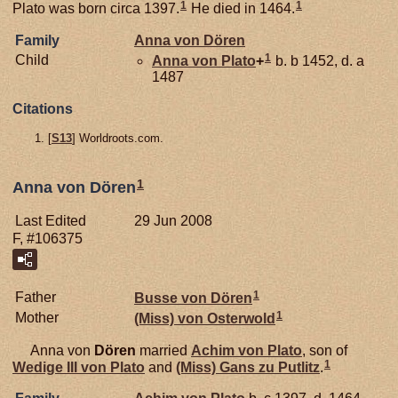
1
1
Plato was born circa 1397.
He died in 1464.
Family
Anna von
Dören
1
Child
Anna von
Plato
+
b. b 1452, d. a
1487
Citations
[
S13
] Worldroots.com.
1
Anna von Dören
Last Edited
29 Jun 2008
F, #106375
1
Father
Busse von
Dören
1
Mother
(Miss) von
Osterwold
Anna von
Dören
married
Achim von
Plato
, son of
1
Wedige III von
Plato
and
(Miss) Gans zu
Putlitz
.