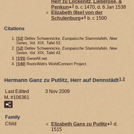
Herr zu Löckenitz, Lieberose, &
3
Penkun
+
b. c 1470, d. 6 Jan 1538
Elizabeth (Ilse) von der
4
Schulenburg
+
b. c 1500
Citations
[
S2
] Detlev Schwennicke,
Europaische Stammtafeln, New
Series
, Vol. XIX, Tafel 53.
[
S2
] Detlev Schwennicke,
Europaische Stammtafeln, New
Series
, Vol. XIX, Tafel 43.
[
S55
] GeneAll.net.
[
S40
] RootsWeb's WorldConnect Project.
1
,
2
Hermann Ganz zu Putlitz, Herr auf Dennstädt
Last Edited
3 Nov 2009
M, #106361
Family
1
Child
Elizabeth Gans zu
Putlitz
+
d.
1515