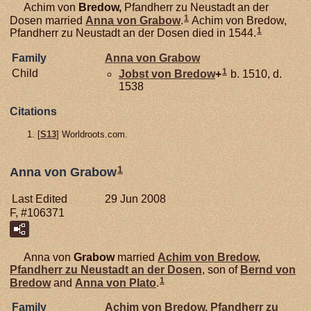
Achim von
Bredow,
Pfandherr zu Neustadt an der
1
Dosen married
Anna von
Grabow
.
Achim von Bredow,
1
Pfandherr zu Neustadt an der Dosen died in 1544.
Family
Anna von
Grabow
1
Child
Jobst von
Bredow
+
b. 1510, d.
1538
Citations
[
S13
] Worldroots.com.
1
Anna von Grabow
Last Edited
29 Jun 2008
F, #106371
Anna von
Grabow
married
Achim von
Bredow,
Pfandherr zu Neustadt an der Dosen
, son of
Bernd von
1
Bredow
and
Anna von
Plato
.
Family
Achim von
Bredow,
Pfandherr zu