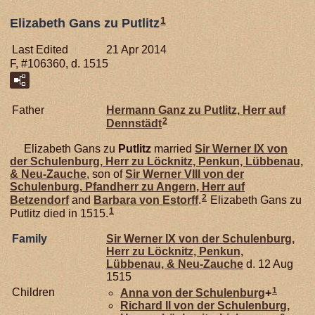
1
Elizabeth Gans zu Putlitz
Last Edited
21 Apr 2014
F, #106360, d. 1515
Father
Hermann Ganz zu
Putlitz,
Herr auf
2
Dennstädt
Elizabeth Gans zu
Putlitz
married
Sir Werner IX von
der
Schulenburg,
Herr zu Löcknitz, Penkun, Lübbenau,
& Neu-Zauche
, son of
Sir Werner VIII von der
Schulenburg,
Pfandherr zu Angern, Herr auf
2
Betzendorf
and
Barbara von
Estorff
.
Elizabeth Gans zu
1
Putlitz died in 1515.
Family
Sir Werner IX von der
Schulenburg,
Herr zu Löcknitz, Penkun,
Lübbenau, & Neu-Zauche
d. 12 Aug
1515
1
Children
Anna von der
Schulenburg
+
Richard II von der
Schulenburg,