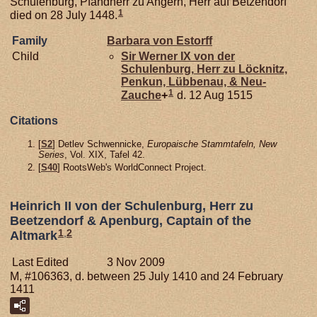
Schulenburg, Pfandherr zu Angern, Herr auf Betzendorf
1
died on 28 July 1448.
Family
Barbara von
Estorff
Child
Sir Werner IX von der
Schulenburg,
Herr zu Löcknitz,
Penkun, Lübbenau, & Neu-
1
Zauche
+
d. 12 Aug 1515
Citations
[
S2
] Detlev Schwennicke,
Europaische Stammtafeln, New
Series
, Vol. XIX, Tafel 42.
[
S40
] RootsWeb's WorldConnect Project.
Heinrich II von der Schulenburg, Herr zu
Beetzendorf & Apenburg, Captain of the
1
,
2
Altmark
Last Edited
3 Nov 2009
M, #106363, d. between 25 July 1410 and 24 February
1411