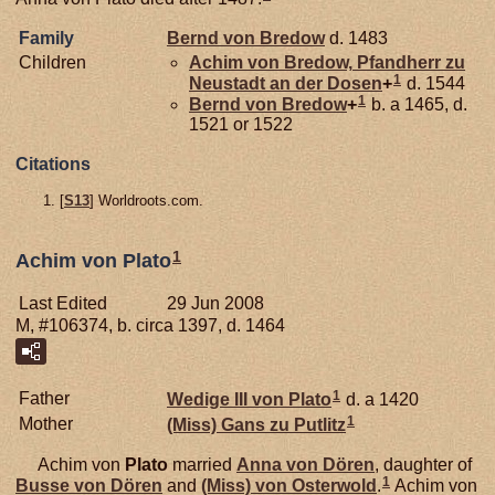
Family
Bernd von
Bredow
d. 1483
Children
Achim von
Bredow,
Pfandherr zu
1
Neustadt an der Dosen
+
d. 1544
1
Bernd von
Bredow
+
b. a 1465, d.
1521 or 1522
Citations
[
S13
] Worldroots.com.
1
Achim von Plato
Last Edited
29 Jun 2008
M, #106374, b. circa 1397, d. 1464
1
Father
Wedige III von
Plato
d. a 1420
1
Mother
(Miss) Gans zu
Putlitz
Achim von
Plato
married
Anna von
Dören
, daughter of
1
Busse von
Dören
and
(Miss) von
Osterwold
.
Achim von