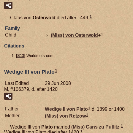
1
Claus von
Osterwold
died after 1449.
Family
1
Child
(Miss) von
Osterwold
+
Citations
[
S13
] Worldroots.com.
1
Wedige III von Plato
Last Edited
29 Jun 2008
M, #106379, d. after 1420
1
Father
Wedige II von
Plato
d. 1399 or 1400
1
Mother
(Miss) von
Retzow
1
Wedige III von
Plato
married
(Miss) Gans zu
Putlitz
.
1
Wedige III von Plato died after 1420.