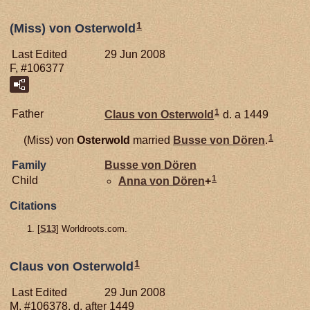
1
(Miss) von Osterwold
Last Edited
29 Jun 2008
F, #106377
1
Father
Claus von
Osterwold
d. a 1449
1
(Miss) von
Osterwold
married
Busse von
Dören
.
Family
Busse von
Dören
1
Child
Anna von
Dören
+
Citations
[
S13
] Worldroots.com.
1
Claus von Osterwold
Last Edited
29 Jun 2008
M, #106378, d. after 1449