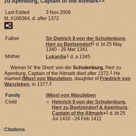
zu Apenburg, Captain of the Altmark
Last Edited
3 Nov 2009
M, #106364, d. after 1372
Father
Sir Dietrich II von der
Schulenburg,
1
Herr zu Beetzendorf
d. bt 25 May
1340 - 26 Mar 1341
1
Mother
Lukardis
d. a 1345
Werner IV 'the Short' von der
Schulenburg,
Herr zu
1
Apenburg, Captain of the Altmark died after 1372.
He
married
(Miss) von
Wanzleben
, daughter of
Friedrich von
1
Wanzleben
, in 1377.
Family
(Miss) von
Wanzleben
Child
Heinrich II von der
Schulenburg,
Herr zu Beetzendorf & Apenburg,
1
Captain of the Altmark
+
d. bt 25
Jul 1410 - 24 Feb 1411
Citations