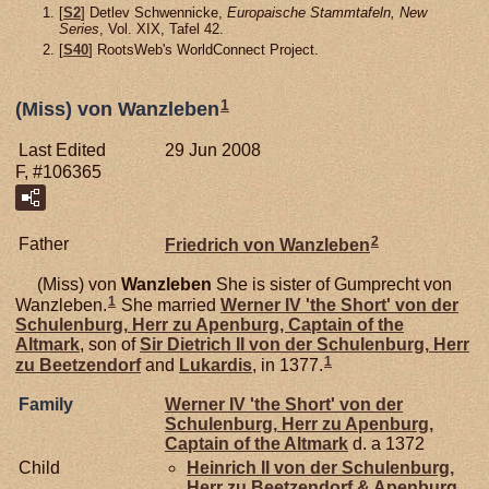
[
S2
] Detlev Schwennicke,
Europaische Stammtafeln, New
Series
, Vol. XIX, Tafel 42.
[
S40
] RootsWeb's WorldConnect Project.
1
(Miss) von Wanzleben
Last Edited
29 Jun 2008
F, #106365
2
Father
Friedrich von
Wanzleben
(Miss) von
Wanzleben
She is sister of Gumprecht von
1
Wanzleben.
She married
Werner IV 'the Short' von der
Schulenburg,
Herr zu Apenburg, Captain of the
Altmark
, son of
Sir Dietrich II von der
Schulenburg,
Herr
1
zu Beetzendorf
and
Lukardis
, in 1377.
Family
Werner IV 'the Short' von der
Schulenburg,
Herr zu Apenburg,
Captain of the Altmark
d. a 1372
Child
Heinrich II von der
Schulenburg,
Herr zu Beetzendorf & Apenburg,