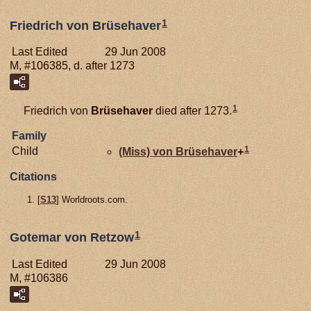
1
Friedrich von Brüsehaver
Last Edited
29 Jun 2008
M, #106385, d. after 1273
1
Friedrich von
Brüsehaver
died after 1273.
Family
1
Child
(Miss) von
Brüsehaver
+
Citations
[
S13
] Worldroots.com.
1
Gotemar von Retzow
Last Edited
29 Jun 2008
M, #106386