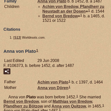
Family
Anna von
Plato
b. b 1452, d. a 1487
Children
Achim von
Bredow,
Pfandherr zu
1
Neustadt an der Dosen
+
d. 1544
1
Bernd von
Bredow
+
b. a 1465, d.
1521 or 1522
Citations
[
S13
] Worldroots.com.
1
Anna von Plato
Last Edited
29 Jun 2008
F, #106373, b. before 1452, d. after 1487
1
Father
Achim von
Plato
b. c 1397, d. 1464
1
Mother
Anna von
Dören
1
Anna von
Plato
was born before 1452.
She married
Bernd von
Bredow
, son of
Matthias von
Bredow,
1
Pfandherr zu Bötzow
and
Anna von
Quitzow
, in 1465.
1
Anna von Plato died after 1487.