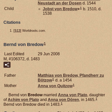
Neustadt an der Dosen
d. 1544
1
Child
Jobst von
Bredow
+
b. 1510, d.
1538
Citations
[
S13
] Worldroots.com.
1
Bernd von Bredow
Last Edited
29 Jun 2008
M, #106372, d. 1483
Father
Matthias von
Bredow,
Pfandherr zu
1
Bötzow
d. a 1454
1
Mother
Anna von
Quitzow
Bernd von
Bredow
married
Anna von
Plato
, daughter
1
of
Achim von
Plato
and
Anna von
Dören
, in 1465.
1
Bernd von Bredow died in 1483.