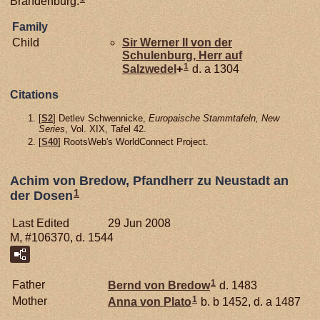
Brandenburg.
Family
Child
Sir Werner II von der
Schulenburg,
Herr auf
1
Salzwedel
+
d. a 1304
Citations
[
S2
] Detlev Schwennicke,
Europaische Stammtafeln, New
Series
, Vol. XIX, Tafel 42.
[
S40
] RootsWeb's WorldConnect Project.
Achim von Bredow, Pfandherr zu Neustadt an
1
der Dosen
Last Edited
29 Jun 2008
M, #106370, d. 1544
1
Father
Bernd von
Bredow
d. 1483
1
Mother
Anna von
Plato
b. b 1452, d. a 1487