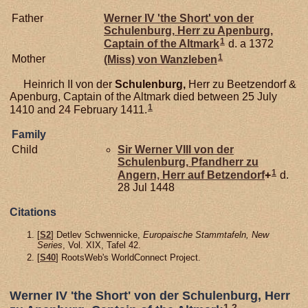
Father
Werner IV 'the Short' von der
Schulenburg,
Herr zu Apenburg,
1
Captain of the Altmark
d. a 1372
1
Mother
(Miss) von
Wanzleben
Heinrich II von der
Schulenburg,
Herr zu Beetzendorf &
Apenburg, Captain of the Altmark died between 25 July
1
1410 and 24 February 1411.
Family
Child
Sir Werner VIII von der
Schulenburg,
Pfandherr zu
1
Angern, Herr auf Betzendorf
+
d.
28 Jul 1448
Citations
[
S2
] Detlev Schwennicke,
Europaische Stammtafeln, New
Series
, Vol. XIX, Tafel 42.
[
S40
] RootsWeb's WorldConnect Project.
Werner IV 'the Short' von der Schulenburg, Herr
1
,
2