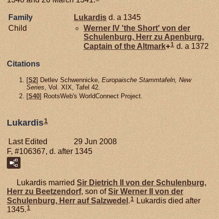
Family
Lukardis
d. a 1345
Child
Werner IV 'the Short' von der
Schulenburg,
Herr zu Apenburg,
1
Captain of the Altmark
+
d. a 1372
Citations
[
S2
] Detlev Schwennicke,
Europaische Stammtafeln, New
Series
, Vol. XIX, Tafel 42.
[
S40
] RootsWeb's WorldConnect Project.
1
Lukardis
Last Edited
29 Jun 2008
F, #106367, d. after 1345
Lukardis married
Sir Dietrich II von der
Schulenburg,
Herr zu Beetzendorf
, son of
Sir Werner II von der
1
Schulenburg,
Herr auf Salzwedel
.
Lukardis died after
1
1345.