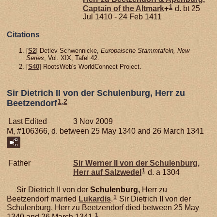
1
Captain of the Altmark
+
d. bt 25
Jul 1410 - 24 Feb 1411
Citations
[
S2
] Detlev Schwennicke,
Europaische Stammtafeln, New
Series
, Vol. XIX, Tafel 42.
[
S40
] RootsWeb's WorldConnect Project.
Sir Dietrich II von der Schulenburg, Herr zu
1
,
2
Beetzendorf
Last Edited
3 Nov 2009
M, #106366, d. between 25 May 1340 and 26 March 1341
Father
Sir Werner II von der
Schulenburg,
1
Herr auf Salzwedel
d. a 1304
Sir Dietrich II von der
Schulenburg,
Herr zu
1
Beetzendorf married
Lukardis
.
Sir Dietrich II von der
Schulenburg, Herr zu Beetzendorf died between 25 May
1
1340 and 26 March 1341.