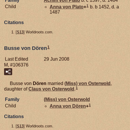
Family
Achim von
Plato
b. c 1397, d. 1464
1
Child
Anna von
Plato
+
b. b 1452, d. a
1487
Citations
[
S13
] Worldroots.com.
1
Busse von Dören
Last Edited
29 Jun 2008
M, #106376
Busse von
Dören
married
(Miss) von
Osterwold
,
1
daughter of
Claus von
Osterwold
.
Family
(Miss) von
Osterwold
1
Child
Anna von
Dören
+
Citations
[
S13
] Worldroots.com.