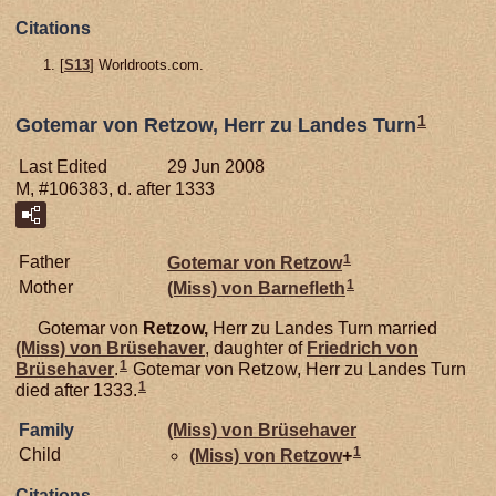
Citations
[
S13
] Worldroots.com.
1
Gotemar von Retzow, Herr zu Landes Turn
Last Edited
29 Jun 2008
M, #106383, d. after 1333
1
Father
Gotemar von
Retzow
1
Mother
(Miss) von
Barnefleth
Gotemar von
Retzow,
Herr zu Landes Turn married
(Miss) von
Brüsehaver
, daughter of
Friedrich von
1
Brüsehaver
.
Gotemar von Retzow, Herr zu Landes Turn
1
died after 1333.
Family
(Miss) von
Brüsehaver
1
Child
(Miss) von
Retzow
+
Citations