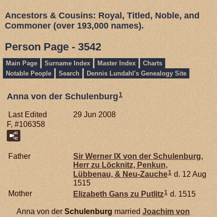
Ancestors & Cousins: Royal, Titled, Noble, and
Commoner (over 193,000 names).
Person Page - 3542
Main Page
Surname Index
Master Index
Charts
Notable People
Search
Dennis Lundahl's Genealogy Site
1
Anna von der Schulenburg
Last Edited
29 Jun 2008
F, #106358
Father
Sir Werner IX von der
Schulenburg,
Herr zu Löcknitz, Penkun,
1
Lübbenau, & Neu-Zauche
d. 12 Aug
1515
1
Mother
Elizabeth Gans zu
Putlitz
d. 1515
Anna von der
Schulenburg
married
Joachim von