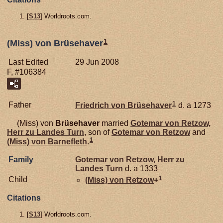
[
S13
] Worldroots.com.
1
(Miss) von Brüsehaver
Last Edited
29 Jun 2008
F, #106384
1
Father
Friedrich von
Brüsehaver
d. a 1273
(Miss) von
Brüsehaver
married
Gotemar von
Retzow,
Herr zu Landes Turn
, son of
Gotemar von
Retzow
and
1
(Miss) von
Barnefleth
.
Family
Gotemar von
Retzow,
Herr zu
Landes Turn
d. a 1333
1
Child
(Miss) von
Retzow
+
Citations
[
S13
] Worldroots.com.