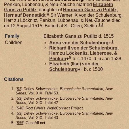
Penkun, Lübbenau, & Neu-Zauche married
Elizabeth
Gans zu
Putlitz
, daughter of
Hermann Ganz zu
Putlitz,
4
Herr auf Dennstädt
.
Sir Werner IX von der Schulenburg,
Herr zu Löcknitz, Penkun, Lübbenau, & Neu-Zauche died
1
,
3
on 12 August 1515; Buried at St. Otten, Stettin.
Family
Elizabeth Gans zu
Putlitz
d. 1515
1
Children
Anna von der
Schulenburg
+
Richard II von der
Schulenburg,
Herr zu Löckenitz, Lieberose, &
5
Penkun
+
b. c 1470, d. 6 Jan 1538
Elizabeth (Ilse) von der
3
Schulenburg
+
b. c 1500
Citations
[
S2
] Detlev Schwennicke,
Europaische Stammtafeln, New
Series
, Vol. XIX, Tafel 53.
[
S2
] Detlev Schwennicke,
Europaische Stammtafeln, New
Series
, Vol. XIX, Tafel 42.
[
S40
] RootsWeb's WorldConnect Project.
[
S2
] Detlev Schwennicke,
Europaische Stammtafeln, New
Series
, Vol. XIX, Tafel 43.
[
S55
] GeneAll.net.