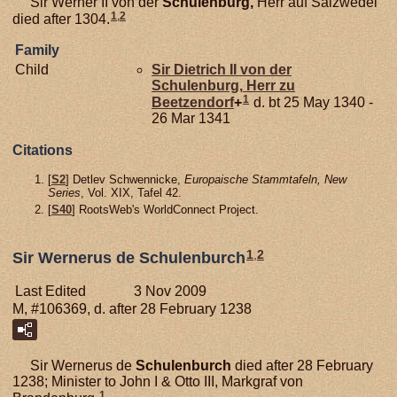
Sir Werner II von der
Schulenburg,
Herr auf Salzwedel
1
,
2
died after 1304.
Family
Child
Sir Dietrich II von der
Schulenburg,
Herr zu
1
Beetzendorf
+
d. bt 25 May 1340 -
26 Mar 1341
Citations
[
S2
] Detlev Schwennicke,
Europaische Stammtafeln, New
Series
, Vol. XIX, Tafel 42.
[
S40
] RootsWeb's WorldConnect Project.
1
,
2
Sir Wernerus de Schulenburch
Last Edited
3 Nov 2009
M, #106369, d. after 28 February 1238
Sir Wernerus de
Schulenburch
died after 28 February
1238; Minister to John I & Otto III, Markgraf von
1