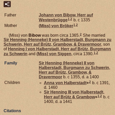
Father
Johann von
Bibow,
Herr auf
1
,
2
Westenbrügge
b. c 1335
1
,
2
Mother
(Miss) von
Bröker
2
(Miss) von
Bibow
was born circa 1365.
She married
Sir Henning (Henneke) II von
Halberstadt,
Burgmann zu
Schwerin, Herr auf Brütz, Grambow, & Dravermoor
, son
of
Henning I von
Halberstadt,
Herr auf Brütz, Burgmann
1
,
2
zu Schwerin
and
(Miss) von
Siggen
, circa 1390.
Family
Sir Henning (Henneke) II von
Halberstadt,
Burgmann zu Schwerin,
Herr auf Brütz, Grambow, &
Dravermoor
b. c 1355, d. a 1400
2
Children
Anna von
Halberstadt
+
b. c 1391,
d. 1460
Sir Henning III von
Halberstadt,
1
,
2
Herr auf Brütz & Grambow
+
b. c
1400, d. a 1441
Citations