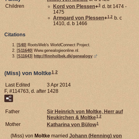
3
Children
Kord von
Plessen
+
d. bt 1474 -
1475
1
,
2
Armgard von
Plessen
+
b. c
1410, d. b 1466
Citations
[
S40
] RootsWeb's WorldConnect Project.
[
S11640
] Www.genealogieonline.nl.
[
S11643
]
http://finnholbek.dk/genealogy
1
,
2
(Miss) von Moltke
Last Edited
3 Apr 2014
F, #114763, d. after 1428
Father
Sir Heinrich von
Moltke,
Herr auf
1
,
2
Neukirchen & Moltke
1
Mother
Katharina von
Bülow
(Miss) von
Moltke
married
Johann (Henning) von