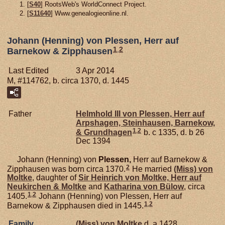
[
S40
] RootsWeb's WorldConnect Project.
[
S11640
] Www.genealogieonline.nl.
Johann (Henning) von Plessen, Herr auf
1
,
2
Barnekow & Zipphausen
Last Edited
3 Apr 2014
M, #114762, b. circa 1370, d. 1445
Father
Helmhold III von
Plessen,
Herr auf
Arpshagen, Steinhausen, Barnekow,
1
,
2
& Grundhagen
b. c 1335, d. b 26
Dec 1394
Johann (Henning) von
Plessen,
Herr auf Barnekow &
2
Zipphausen was born circa 1370.
He married
(Miss) von
Moltke
, daughter of
Sir Heinrich von
Moltke,
Herr auf
Neukirchen & Moltke
and
Katharina von
Bülow
, circa
1
,
2
1405.
Johann (Henning) von Plessen, Herr auf
1
,
2
Barnekow & Zipphausen died in 1445.
Family
(Miss) von
Moltke
d. a 1428