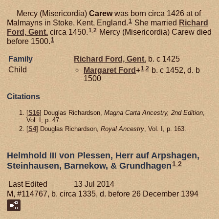
Mercy (Misericordia)
Carew
was born circa 1426 at of
1
Malmayns in Stoke, Kent, England.
She married
Richard
1
,
2
Ford,
Gent.
circa 1450.
Mercy (Misericordia) Carew died
1
before 1500.
Family
Richard
Ford,
Gent.
b. c 1425
1
,
2
Child
Margaret
Ford
+
b. c 1452, d. b
1500
Citations
[
S16
] Douglas Richardson,
Magna Carta Ancestry, 2nd Edition
,
Vol. I, p. 47.
[
S4
] Douglas Richardson,
Royal Ancestry
, Vol. I, p. 163.
Helmhold III von Plessen, Herr auf Arpshagen,
1
,
2
Steinhausen, Barnekow, & Grundhagen
Last Edited
13 Jul 2014
M, #114767, b. circa 1335, d. before 26 December 1394