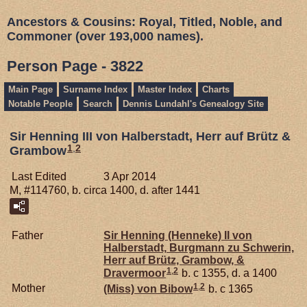
Ancestors & Cousins: Royal, Titled, Noble, and
Commoner (over 193,000 names).
Person Page - 3822
Main Page
Surname Index
Master Index
Charts
Notable People
Search
Dennis Lundahl's Genealogy Site
Sir Henning III von Halberstadt, Herr auf Brütz &
1
,
2
Grambow
Last Edited
3 Apr 2014
M, #114760, b. circa 1400, d. after 1441
Father
Sir Henning (Henneke) II von
Halberstadt,
Burgmann zu Schwerin,
Herr auf Brütz, Grambow, &
1
,
2
Dravermoor
b. c 1355, d. a 1400
1
,
2
Mother
(Miss) von
Bibow
b. c 1365