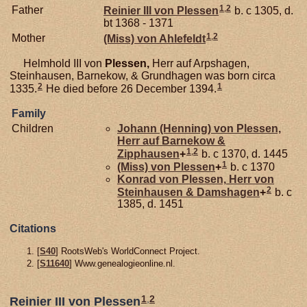
1
,
2
Father
Reinier III von
Plessen
b. c 1305, d.
bt 1368 - 1371
1
,
2
Mother
(Miss) von
Ahlefeldt
Helmhold III von
Plessen,
Herr auf Arpshagen,
Steinhausen, Barnekow, & Grundhagen was born circa
2
1
1335.
He died before 26 December 1394.
Family
Children
Johann (Henning) von
Plessen,
Herr auf Barnekow &
1
,
2
Zipphausen
+
b. c 1370, d. 1445
1
(Miss) von
Plessen
+
b. c 1370
Konrad von
Plessen,
Herr von
2
Steinhausen & Damshagen
+
b. c
1385, d. 1451
Citations
[
S40
] RootsWeb's WorldConnect Project.
[
S11640
] Www.genealogieonline.nl.
1
,
2
Reinier III von Plessen