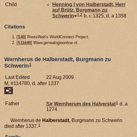
Child
Henning I von
Halberstadt,
Herr
auf Brütz, Burgmann zu
1
,
2
Schwerin
+
b. c 1325, d. a 1358
Citations
[
S40
] RootsWeb's WorldConnect Project.
[
S11640
] Www.genealogieonline.nl.
Wernherus de Halberstadt, Burgmann zu
1
Schwerin
Last Edited
22 Aug 2009
M, #114780, d. after 1337
1
Father
Sir Wernherum des
Halverstat
d. a
1274
Wernherus de
Halberstadt,
Burgmann zu Schwerin
1
died after 1337.