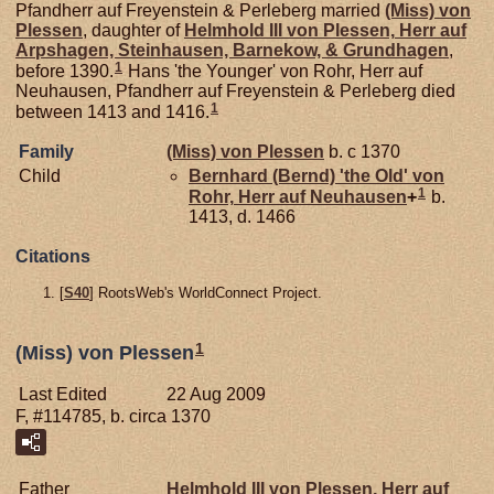
Pfandherr auf Freyenstein & Perleberg married
(Miss) von
Plessen
, daughter of
Helmhold III von
Plessen,
Herr auf
Arpshagen, Steinhausen, Barnekow, & Grundhagen
,
1
before 1390.
Hans 'the Younger' von Rohr, Herr auf
Neuhausen, Pfandherr auf Freyenstein & Perleberg died
1
between 1413 and 1416.
Family
(Miss) von
Plessen
b. c 1370
Child
Bernhard (Bernd) 'the Old' von
1
Rohr,
Herr auf Neuhausen
+
b.
1413, d. 1466
Citations
[
S40
] RootsWeb's WorldConnect Project.
1
(Miss) von Plessen
Last Edited
22 Aug 2009
F, #114785, b. circa 1370
Father
Helmhold III von
Plessen,
Herr auf