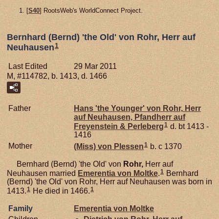
[
S40
] RootsWeb's WorldConnect Project.
Bernhard (Bernd) 'the Old' von Rohr, Herr auf
1
Neuhausen
Last Edited
29 Mar 2011
M, #114782, b. 1413, d. 1466
Father
Hans 'the Younger' von
Rohr,
Herr
auf Neuhausen, Pfandherr auf
1
Freyenstein & Perleberg
d. bt 1413 -
1416
1
Mother
(Miss) von
Plessen
b. c 1370
Bernhard (Bernd) 'the Old' von
Rohr,
Herr auf
1
Neuhausen married
Emerentia von
Moltke
.
Bernhard
(Bernd) 'the Old' von Rohr, Herr auf Neuhausen was born in
1
1
1413.
He died in 1466.
Family
Emerentia von
Moltke