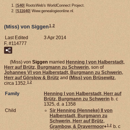
[
S40
] RootsWeb's WorldConnect Project.
[
S11640
] Www.genealogieonline.nl.
1
,
2
(Miss) von Siggen
Last Edited
3 Apr 2014
F, #114777
(Miss) von
Siggen
married
Henning I von
Halberstadt,
Herr auf Brütz, Burgmann zu Schwerin
, son of
Johannes VI von
Halberstadt,
Burgmann zu Schwerin,
Herr auf Görslow & Brütz
and
(Miss) von
Brüsewitz
,
1
,
2
circa 1352.
Family
Henning I von
Halberstadt,
Herr auf
Brütz, Burgmann zu Schwerin
b. c
1325, d. a 1358
Child
Sir Henning (Henneke) II von
Halberstadt,
Burgmann zu
Schwerin, Herr auf Brütz,
1
,
2
Grambow, & Dravermoor
+
b. c