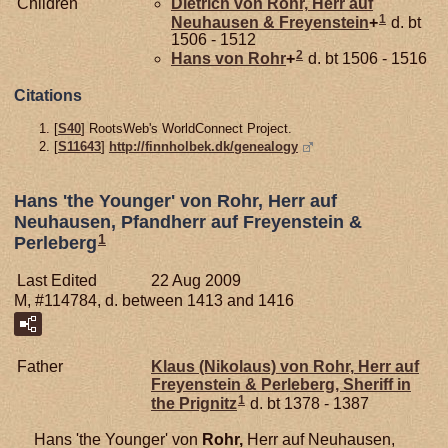
Children
Dietrich von
Rohr,
Herr auf
1
Neuhausen & Freyenstein
+
d. bt
1506 - 1512
2
Hans von
Rohr
+
d. bt 1506 - 1516
Citations
[
S40
] RootsWeb's WorldConnect Project.
[
S11643
]
http://finnholbek.dk/genealogy
Hans 'the Younger' von Rohr, Herr auf
Neuhausen, Pfandherr auf Freyenstein &
1
Perleberg
Last Edited
22 Aug 2009
M, #114784, d. between 1413 and 1416
Father
Klaus (Nikolaus) von
Rohr,
Herr auf
Freyenstein & Perleberg, Sheriff in
1
the Prignitz
d. bt 1378 - 1387
Hans 'the Younger' von
Rohr,
Herr auf Neuhausen,