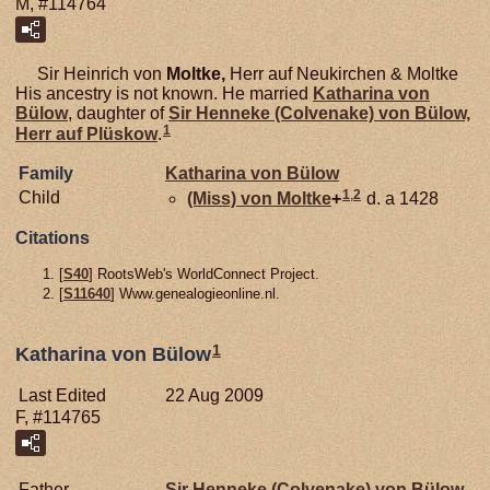
M, #114764
Sir Heinrich von
Moltke,
Herr auf Neukirchen & Moltke
His ancestry is not known. He married
Katharina von
Bülow
, daughter of
Sir Henneke (Colvenake) von
Bülow,
1
Herr auf Plüskow
.
Family
Katharina von
Bülow
1
,
2
Child
(Miss) von
Moltke
+
d. a 1428
Citations
[
S40
] RootsWeb's WorldConnect Project.
[
S11640
] Www.genealogieonline.nl.
1
Katharina von Bülow
Last Edited
22 Aug 2009
F, #114765
Father
Sir Henneke (Colvenake) von
Bülow,