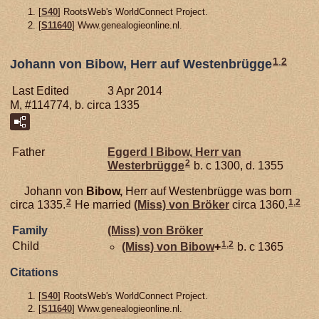
[
S40
] RootsWeb's WorldConnect Project.
[
S11640
] Www.genealogieonline.nl.
1
,
2
Johann von Bibow, Herr auf Westenbrügge
Last Edited
3 Apr 2014
M, #114774, b. circa 1335
Father
Eggerd I
Bibow,
Herr van
2
Westerbrügge
b. c 1300, d. 1355
Johann von
Bibow,
Herr auf Westenbrügge was born
2
1
,
2
circa 1335.
He married
(Miss) von
Bröker
circa 1360.
Family
(Miss) von
Bröker
1
,
2
Child
(Miss) von
Bibow
+
b. c 1365
Citations
[
S40
] RootsWeb's WorldConnect Project.
[
S11640
] Www.genealogieonline.nl.