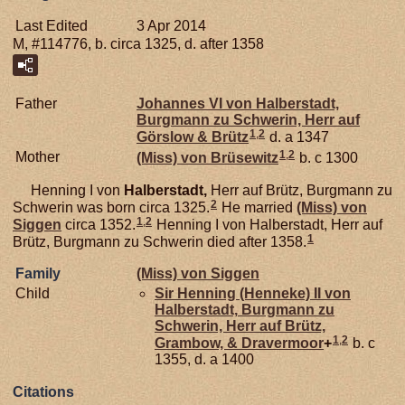
Last Edited
3 Apr 2014
M, #114776, b. circa 1325, d. after 1358
Father
Johannes VI von
Halberstadt,
Burgmann zu Schwerin, Herr auf
1
,
2
Görslow & Brütz
d. a 1347
1
,
2
Mother
(Miss) von
Brüsewitz
b. c 1300
Henning I von
Halberstadt,
Herr auf Brütz, Burgmann zu
2
Schwerin was born circa 1325.
He married
(Miss) von
1
,
2
Siggen
circa 1352.
Henning I von Halberstadt, Herr auf
1
Brütz, Burgmann zu Schwerin died after 1358.
Family
(Miss) von
Siggen
Child
Sir Henning (Henneke) II von
Halberstadt,
Burgmann zu
Schwerin, Herr auf Brütz,
1
,
2
Grambow, & Dravermoor
+
b. c
1355, d. a 1400
Citations