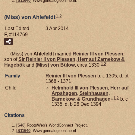
[
S11640
] Www.genealogieonline.nl.
1
,
2
(Miss) von Ahlefeldt
Last Edited
3 Apr 2014
F, #114769
(Miss) von
Ahlefeldt
married
Reinier III von
Plessen
,
son of
Sir Reinier II von
Plessen,
Herr auf Zarnekow &
1
,
2
Hagebök
and
(Miss) von
Bülow
, circa 1330.
Family
Reinier III von
Plessen
b. c 1305, d. bt
1368 - 1371
Child
Helmhold III von
Plessen,
Herr auf
Arpshagen, Steinhausen,
1
,
2
Barnekow, & Grundhagen
+
b. c
1335, d. b 26 Dec 1394
Citations
[
S40
] RootsWeb's WorldConnect Project.
[
S11640
] Www.genealogieonline.nl.