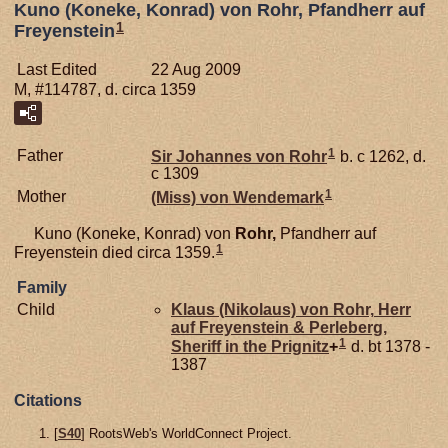
Kuno (Koneke, Konrad) von Rohr, Pfandherr auf
1
Freyenstein
Last Edited
22 Aug 2009
M, #114787, d. circa 1359
1
Father
Sir Johannes von
Rohr
b. c 1262, d.
c 1309
1
Mother
(Miss) von
Wendemark
Kuno (Koneke, Konrad) von
Rohr,
Pfandherr auf
1
Freyenstein died circa 1359.
Family
Child
Klaus (Nikolaus) von
Rohr,
Herr
auf Freyenstein & Perleberg,
1
Sheriff in the Prignitz
+
d. bt 1378 -
1387
Citations
[
S40
] RootsWeb's WorldConnect Project.