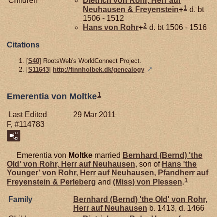
Children
Dietrich von
Rohr,
Herr auf
1
Neuhausen & Freyenstein
+
d. bt
1506 - 1512
2
Hans von
Rohr
+
d. bt 1506 - 1516
Citations
[
S40
] RootsWeb's WorldConnect Project.
[
S11643
]
http://finnholbek.dk/genealogy
1
Emerentia von Moltke
Last Edited
29 Mar 2011
F, #114783
Emerentia von
Moltke
married
Bernhard (Bernd) 'the
Old' von
Rohr,
Herr auf Neuhausen
, son of
Hans 'the
Younger' von
Rohr,
Herr auf Neuhausen, Pfandherr auf
1
Freyenstein & Perleberg
and
(Miss) von
Plessen
.
Family
Bernhard (Bernd) 'the Old' von
Rohr,
Herr auf Neuhausen
b. 1413, d. 1466