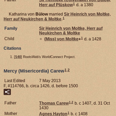
1
Herr auf Plüskow
d. a 1380
Katharina von
Bülow
married
Sir Heinrich von
Moltke,
1
Herr auf Neukirchen & Moltke
.
Family
Sir Heinrich von
Moltke,
Herr auf
Neukirchen & Moltke
1
Child
(Miss) von
Moltke
+
d. a 1428
Citations
[
S40
] RootsWeb's WorldConnect Project.
1
,
2
Mercy (Misericordia) Carew
Last Edited
7 May 2013
F, #114766, b. circa 1426, d. before 1500
1
,
2
Father
Thomas
Carew
b. c 1407, d. 31 Oct
1430
1
Mother
Agnes
Hayton
b. c 1408