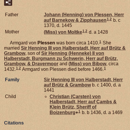
Father
Johann (Henning) von
Plessen,
Herr
1
,
2
auf Barnekow & Zipphausen
b. c
1370, d. 1445
1
,
2
Mother
(Miss) von
Moltke
d. a 1428
1
Armgard von
Plessen
was born circa 1410.
She
married
Sir Henning III von
Halberstadt,
Herr auf Brütz &
Grambow
, son of
Sir Henning (Henneke) II von
Halberstadt,
Burgmann zu Schwerin, Herr auf Brütz,
Grambow, & Dravermoor
and
(Miss) von
Bibow
, circa
1
,
2
1
1432.
Armgard von Plessen died before 1466.
Family
Sir Henning III von
Halberstadt,
Herr
auf Brütz & Grambow
b. c 1400, d. a
1441
Child
Christian (Carsten) von
Halberstadt,
Herr auf Cambs &
Klein Brütz, Sheriff of
1
Boizenburg
+
b. b 1436, d. a 1469
Citations