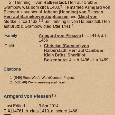
Sir Henning III von
Halberstadt,
Herr auf Brütz &
2
Grambow was born circa 1400.
He married
Armgard von
Plessen
, daughter of
Johann (Henning) von
Plessen,
Herr auf Barnekow & Zipphausen
and
(Miss) von
1
,
2
Moltke
, circa 1432.
Sir Henning III von Halberstadt, Herr
1
auf Brütz & Grambow died after 1441.
Family
Armgard von
Plessen
b. c 1410, d. b
1466
Child
Christian (Carsten) von
Halberstadt,
Herr auf Cambs &
Klein Brütz, Sheriff of
1
Boizenburg
+
b. b 1436, d. a 1469
Citations
[
S40
] RootsWeb's WorldConnect Project.
[
S11640
] Www.genealogieonline.nl.
1
,
2
Armgard von Plessen
Last Edited
3 Apr 2014
F, #114761, b. circa 1410, d. before 1466