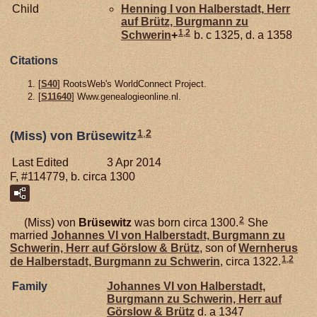
Child
Henning I von
Halberstadt,
Herr
auf Brütz, Burgmann zu
1
,
2
Schwerin
+
b. c 1325, d. a 1358
Citations
[
S40
] RootsWeb's WorldConnect Project.
[
S11640
] Www.genealogieonline.nl.
1
,
2
(Miss) von Brüsewitz
Last Edited
3 Apr 2014
F, #114779, b. circa 1300
2
(Miss) von
Brüsewitz
was born circa 1300.
She
married
Johannes VI von
Halberstadt,
Burgmann zu
Schwerin, Herr auf Görslow & Brütz
, son of
Wernherus
1
,
2
de
Halberstadt,
Burgmann zu Schwerin
, circa 1322.
Family
Johannes VI von
Halberstadt,
Burgmann zu Schwerin, Herr auf
Görslow & Brütz
d. a 1347