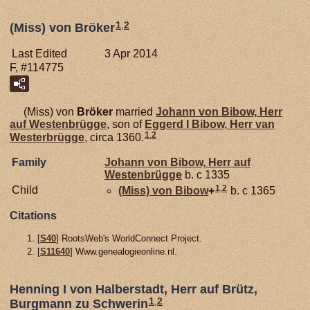
1
,
2
(Miss) von Bröker
Last Edited
3 Apr 2014
F, #114775
(Miss) von
Bröker
married
Johann von
Bibow,
Herr
auf Westenbrügge
, son of
Eggerd I
Bibow,
Herr van
1
,
2
Westerbrügge
, circa 1360.
Family
Johann von
Bibow,
Herr auf
Westenbrügge
b. c 1335
1
,
2
Child
(Miss) von
Bibow
+
b. c 1365
Citations
[
S40
] RootsWeb's WorldConnect Project.
[
S11640
] Www.genealogieonline.nl.
Henning I von Halberstadt, Herr auf Brütz,
1
,
2
Burgmann zu Schwerin