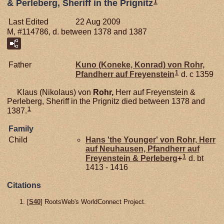
1
& Perleberg, Sheriff in the Prignitz
Last Edited
22 Aug 2009
M, #114786, d. between 1378 and 1387
Father
Kuno (Koneke, Konrad) von
Rohr,
1
Pfandherr auf Freyenstein
d. c 1359
Klaus (Nikolaus) von
Rohr,
Herr auf Freyenstein &
Perleberg, Sheriff in the Prignitz died between 1378 and
1
1387.
Family
Child
Hans 'the Younger' von
Rohr,
Herr
auf Neuhausen, Pfandherr auf
1
Freyenstein & Perleberg
+
d. bt
1413 - 1416
Citations
[
S40
] RootsWeb's WorldConnect Project.