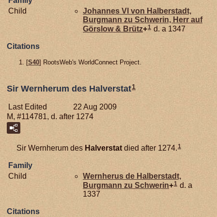
Family
Child
Johannes VI von
Halberstadt,
Burgmann zu Schwerin, Herr auf
1
Görslow & Brütz
+
d. a 1347
Citations
[
S40
] RootsWeb's WorldConnect Project.
1
Sir Wernherum des Halverstat
Last Edited
22 Aug 2009
M, #114781, d. after 1274
1
Sir Wernherum des
Halverstat
died after 1274.
Family
Child
Wernherus de
Halberstadt,
1
Burgmann zu Schwerin
+
d. a
1337
Citations