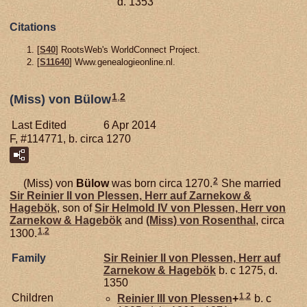
d. 1353
Citations
[
S40
] RootsWeb's WorldConnect Project.
[
S11640
] Www.genealogieonline.nl.
1
,
2
(Miss) von Bülow
Last Edited
6 Apr 2014
F, #114771, b. circa 1270
2
(Miss) von
Bülow
was born circa 1270.
She married
Sir Reinier II von
Plessen,
Herr auf Zarnekow &
Hagebök
, son of
Sir Helmold IV von
Plessen,
Herr von
Zarnekow & Hagebök
and
(Miss) von
Rosenthal
, circa
1
,
2
1300.
Family
Sir Reinier II von
Plessen,
Herr auf
Zarnekow & Hagebök
b. c 1275, d.
1350
1
,
2
Children
Reinier III von
Plessen
+
b. c