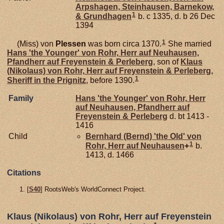
Arpshagen, Steinhausen, Barnekow,
1
& Grundhagen
b. c 1335, d. b 26 Dec
1394
1
(Miss) von
Plessen
was born circa 1370.
She married
Hans 'the Younger' von
Rohr,
Herr auf Neuhausen,
Pfandherr auf Freyenstein & Perleberg
, son of
Klaus
(Nikolaus) von
Rohr,
Herr auf Freyenstein & Perleberg,
1
Sheriff in the Prignitz
, before 1390.
Family
Hans 'the Younger' von
Rohr,
Herr
auf Neuhausen, Pfandherr auf
Freyenstein & Perleberg
d. bt 1413 -
1416
Child
Bernhard (Bernd) 'the Old' von
1
Rohr,
Herr auf Neuhausen
+
b.
1413, d. 1466
Citations
[
S40
] RootsWeb's WorldConnect Project.
Klaus (Nikolaus) von Rohr, Herr auf Freyenstein