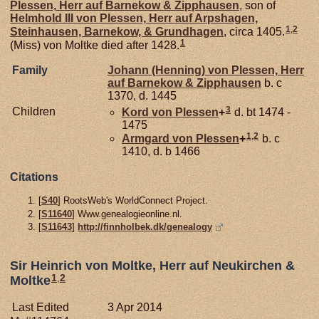
Plessen,
Herr auf Barnekow & Zipphausen
, son of
Helmhold III von
Plessen,
Herr auf Arpshagen,
1
,
2
Steinhausen, Barnekow, & Grundhagen
, circa 1405.
1
(Miss) von Moltke died after 1428.
Family
Johann (Henning) von
Plessen,
Herr
auf Barnekow & Zipphausen
b. c
1370, d. 1445
3
Children
Kord von
Plessen
+
d. bt 1474 -
1475
1
,
2
Armgard von
Plessen
+
b. c
1410, d. b 1466
Citations
[
S40
] RootsWeb's WorldConnect Project.
[
S11640
] Www.genealogieonline.nl.
[
S11643
]
http://finnholbek.dk/genealogy
Sir Heinrich von Moltke, Herr auf Neukirchen &
1
,
2
Moltke
Last Edited
3 Apr 2014