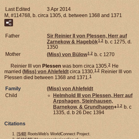
Last Edited
3 Apr 2014
M, #114768, b. circa 1305, d. between 1368 and 1371
Father
Sir Reinier II von
Plessen,
Herr auf
1
,
2
Zarnekow & Hagebök
b. c 1275, d.
1350
1
,
2
Mother
(Miss) von
Bülow
b. c 1270
2
Reinier III von
Plessen
was born circa 1305.
He
1
,
2
married
(Miss) von
Ahlefeldt
circa 1330.
Reinier III von
1
Plessen died between 1368 and 1371.
Family
(Miss) von
Ahlefeldt
Child
Helmhold III von
Plessen,
Herr auf
Arpshagen, Steinhausen,
1
,
2
Barnekow, & Grundhagen
+
b. c
1335, d. b 26 Dec 1394
Citations
[
S40
] RootsWeb's WorldConnect Project.