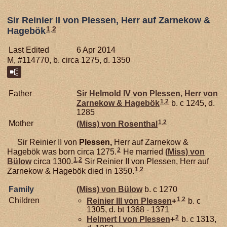
Sir Reinier II von Plessen, Herr auf Zarnekow &
1
,
2
Hagebök
Last Edited
6 Apr 2014
M, #114770, b. circa 1275, d. 1350
Father
Sir Helmold IV von
Plessen,
Herr von
1
,
2
Zarnekow & Hagebök
b. c 1245, d.
1285
1
,
2
Mother
(Miss) von
Rosenthal
Sir Reinier II von
Plessen,
Herr auf Zarnekow &
2
Hagebök was born circa 1275.
He married
(Miss) von
1
,
2
Bülow
circa 1300.
Sir Reinier II von Plessen, Herr auf
1
,
2
Zarnekow & Hagebök died in 1350.
Family
(Miss) von
Bülow
b. c 1270
1
,
2
Children
Reinier III von
Plessen
+
b. c
1305, d. bt 1368 - 1371
2
Helmert I von
Plessen
+
b. c 1313,