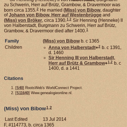
zu Schwerin, Herr auf Brütz, Grambow, & Dravermoor was
2
born circa 1355.
He married
(Miss) von
Bibow
, daughter
of
Johann von
Bibow,
Herr auf Westenbrügge
and
1
,
2
(Miss) von
Bröker
, circa 1390.
Sir Henning (Henneke) II
von Halberstadt, Burgmann zu Schwerin, Herr auf Brütz,
1
Grambow, & Dravermoor died after 1400.
Family
(Miss) von
Bibow
b. c 1365
2
Children
Anna von
Halberstadt
+
b. c 1391,
d. 1460
Sir Henning III von
Halberstadt,
1
,
2
Herr auf Brütz & Grambow
+
b. c
1400, d. a 1441
Citations
[
S40
] RootsWeb's WorldConnect Project.
[
S11640
] Www.genealogieonline.nl.
1
,
2
(Miss) von Bibow
Last Edited
13 Jul 2014
F, #114773, b. circa 1365