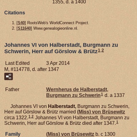
1355, d. a 1400
Citations
[
S40
] RootsWeb's WorldConnect Project.
[
S11640
] Www.genealogieonline.nl.
Johannes VI von Halberstadt, Burgmann zu
1
,
2
Schwerin, Herr auf Görslow & Brütz
Last Edited
3 Apr 2014
M, #114778, d. after 1347
Father
Wernherus de
Halberstadt,
1
Burgmann zu Schwerin
d. a 1337
Johannes VI von
Halberstadt,
Burgmann zu Schwerin,
Herr auf Görslow & Brütz married
(Miss) von
Brüsewitz
1
,
2
circa 1322.
Johannes VI von Halberstadt, Burgmann zu
1
Schwerin, Herr auf Görslow & Brütz died after 1347.
Family
(Miss) von
Brüsewitz
b. c 1300