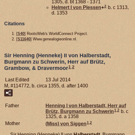
1305, d. bt 1368 - 1371
2
Helmert I von
Plessen
+
b. c 1313,
d. 1353
Citations
[
S40
] RootsWeb's WorldConnect Project.
[
S11640
] Www.genealogieonline.nl.
Sir Henning (Henneke) II von Halberstadt,
Burgmann zu Schwerin, Herr auf Brütz,
1
,
2
Grambow, & Dravermoor
Last Edited
13 Jul 2014
M, #114772, b. circa 1355, d. after 1400
Father
Henning I von
Halberstadt,
Herr auf
1
,
2
Brütz, Burgmann zu Schwerin
b. c
1325, d. a 1358
1
,
2
Mother
(Miss) von
Siggen
Sir Henning (Henneke) II von
Halberstadt,
Burgmann