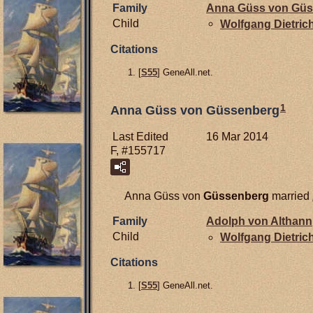
Family
Anna Güss von
Güs
Child
Wolfgang Dietric
Citations
[
S55
] GeneAll.net.
1
Anna Güss von Güssenberg
Last Edited
16 Mar 2014
F, #155717
Anna Güss von
Güssenberg
married
Family
Adolph von
Althann
Child
Wolfgang Dietric
Citations
[
S55
] GeneAll.net.