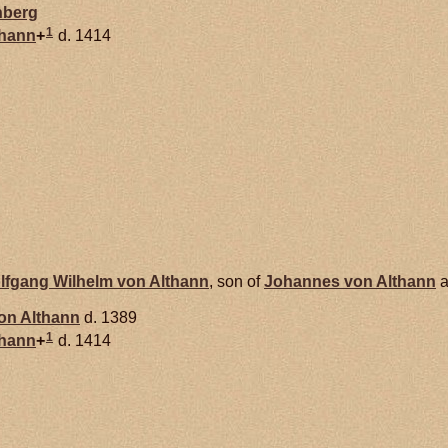
nberg
1
thann
+
d. 1414
lfgang Wilhelm von
Althann
, son of
Johannes von
Althann
a
von
Althann
d. 1389
1
thann
+
d. 1414