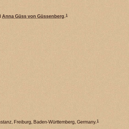
1
d
Anna Güss von
Güssenberg
.
1
nstanz, Freiburg, Baden-Württemberg, Germany.