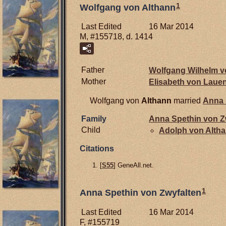
1
Wolfgang von Althann
Last Edited
16 Mar 2014
M, #155718, d. 1414
Father
Wolfgang Wilhelm 
Mother
Elisabeth von
Laue
Wolfgang von
Althann
married
Anna 
Family
Anna Spethin von
Z
Child
Adolph von
Alth
Citations
[
S55
] GeneAll.net.
1
Anna Spethin von Zwyfalten
Last Edited
16 Mar 2014
F, #155719