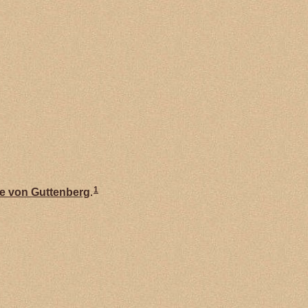
1
de von
Guttenberg
.