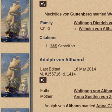
Mechtilde von
Guttenberg
married
Wo
Family
Wolfgang Dietrich 
Child
Wilhelm von
Alth
Citations
[
S55
] GeneAll.net.
1
Adolph von Althann
Last Edited
16 Mar 2014
M, #155716, d. 1414
Father
Wolfgang von
Altha
Mother
Anna Spethin von
Z
Adolph von
Althann
married
Anna G