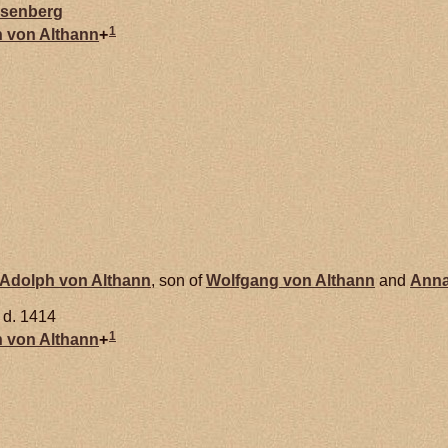
senberg
1
h von
Althann
+
Adolph von
Althann
, son of
Wolfgang von
Althann
and
Anna
d. 1414
1
h von
Althann
+