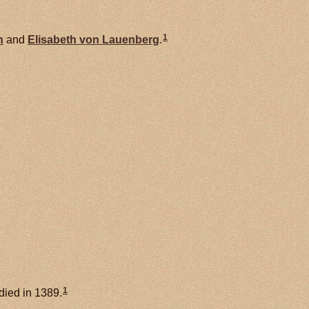
1
n
and
Elisabeth von
Lauenberg
.
1
ied in 1389.