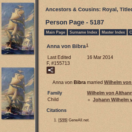
Ancestors & Cousins: Royal, Titl
Person Page - 5187
Main Page
Surname Index
Master Index
C
1
Anna von Bibra
Last Edited
16 Mar 2014
F, #155713
Anna von
Bibra
married
Wilhelm vo
Family
Wilhelm von
Althan
Child
Johann Wilhelm 
Citations
[
S55
] GeneAll.net.