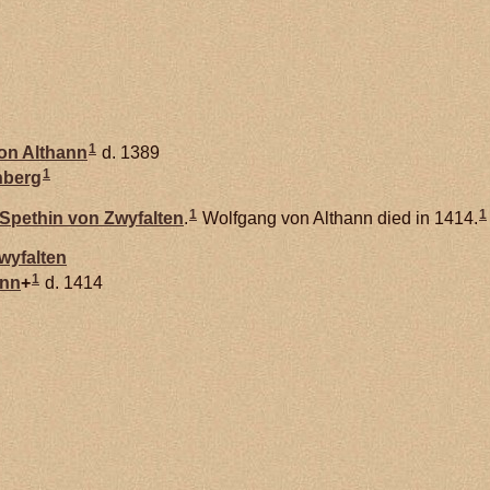
1
von
Althann
d. 1389
1
nberg
1
1
Spethin von
Zwyfalten
.
Wolfgang von Althann died in 1414.
wyfalten
1
ann
+
d. 1414