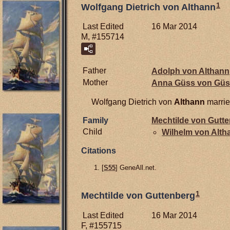
1
Wolfgang Dietrich von Althann
Last Edited
16 Mar 2014
M, #155714
Father
Adolph von
Althann
Mother
Anna Güss von
Güs
Wolfgang Dietrich von
Althann
marri
Family
Mechtilde von
Gutte
Child
Wilhelm von
Alth
Citations
[
S55
] GeneAll.net.
1
Mechtilde von Guttenberg
Last Edited
16 Mar 2014
F, #155715