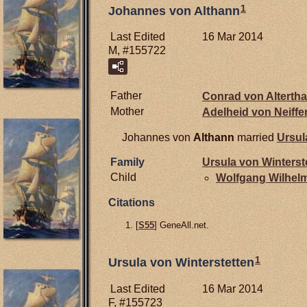
1
Johannes von Althann
Last Edited
16 Mar 2014
M, #155722
Father
Conrad von
Alterth
Mother
Adelheid von
Neiffe
Johannes von
Althann
married
Ursul
Family
Ursula von
Winterst
Child
Wolfgang Wilhel
Citations
[
S55
] GeneAll.net.
1
Ursula von Winterstetten
Last Edited
16 Mar 2014
F, #155723