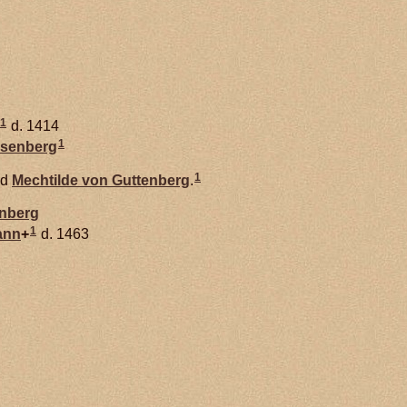
1
d. 1414
1
senberg
1
ed
Mechtilde von
Guttenberg
.
nberg
1
ann
+
d. 1463