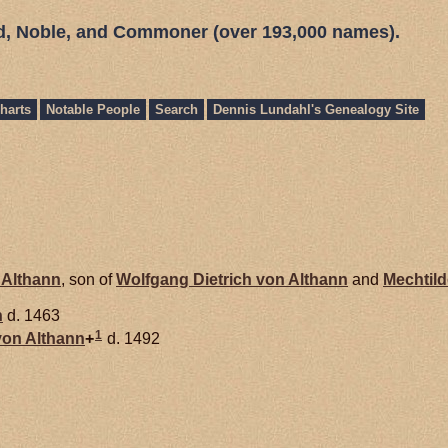
ed, Noble, and Commoner (over 193,000 names).
harts
Notable People
Search
Dennis Lundahl's Genealogy Site
n
Althann
, son of
Wolfgang Dietrich von
Althann
and
Mechtil
n
d. 1463
1
von
Althann
+
d. 1492