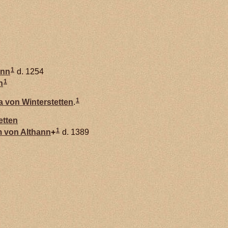
1
ann
d. 1254
1
n
1
a von
Winterstetten
.
etten
1
m von
Althann
+
d. 1389