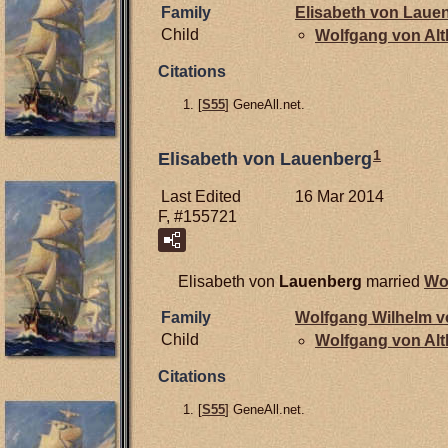
Family
Elisabeth von
Laue
Child
Wolfgang von
Al
Citations
[
S55
] GeneAll.net.
1
Elisabeth von Lauenberg
Last Edited
16 Mar 2014
F, #155721
Elisabeth von
Lauenberg
married
Wo
Family
Wolfgang Wilhelm 
Child
Wolfgang von
Al
Citations
[
S55
] GeneAll.net.