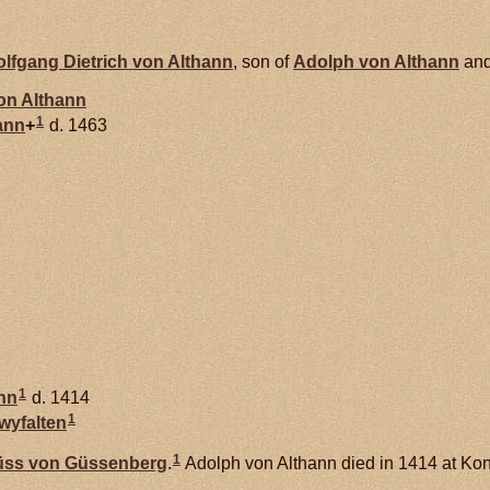
lfgang Dietrich von
Althann
, son of
Adolph von
Althann
an
von
Althann
1
ann
+
d. 1463
1
nn
d. 1414
1
wyfalten
1
üss von
Güssenberg
.
Adolph von Althann died in 1414 at Ko