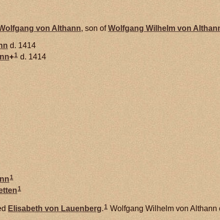
Wolfgang von
Althann
, son of
Wolfgang Wilhelm von
Althan
nn
d. 1414
1
ann
+
d. 1414
1
ann
1
etten
1
ed
Elisabeth von
Lauenberg
.
Wolfgang Wilhelm von Althann d