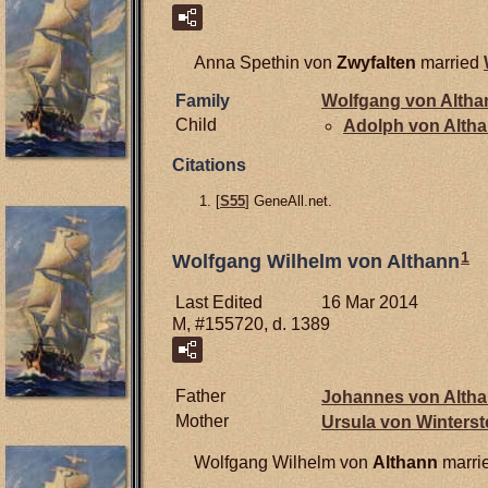
Anna Spethin von
Zwyfalten
married
Family
Wolfgang von
Altha
Child
Adolph von
Alth
Citations
[
S55
] GeneAll.net.
1
Wolfgang Wilhelm von Althann
Last Edited
16 Mar 2014
M, #155720, d. 1389
Father
Johannes von
Alth
Mother
Ursula von
Winterst
Wolfgang Wilhelm von
Althann
marri